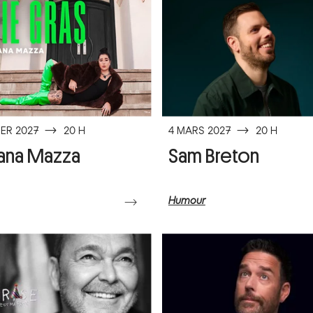
IER 2027
⟶
20 H
4 MARS 2027
⟶
20 H
ana Mazza
Sam Breton
Humour
⟶