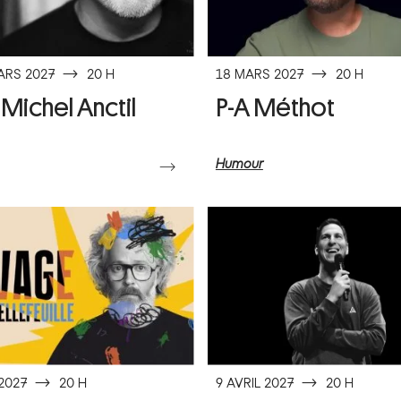
ARS 2027
⟶
20 H
18 MARS 2027
⟶
20 H
-Michel Anctil
P-A Méthot
Humour
⟶
 2027
⟶
20 H
9 AVRIL 2027
⟶
20 H