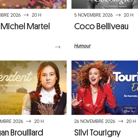
OBRE 2026
⟶
20 H
5 NOVEMBRE 2026
⟶
20 H
-Michel Martel
Coco Belliveau
Humour
⟶
EMBRE 2026
⟶
20 H
26 NOVEMBRE 2026
⟶
20 H
n Brouillard
Silvi Tourigny