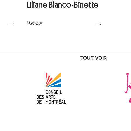
t
Liliane Blanco-Binette
Humour
⟶
⟶
TOUT VOIR