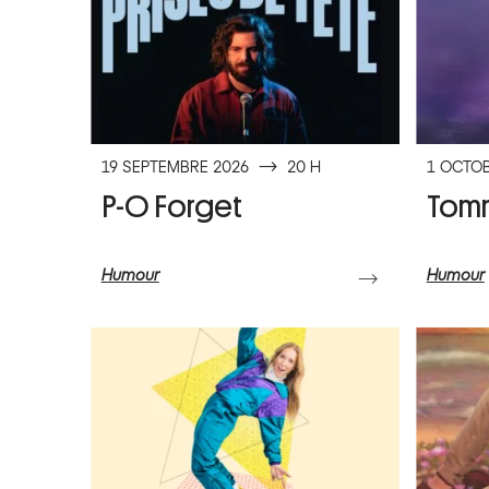
19 SEPTEMBRE 2026
⟶
20 H
1 OCTOB
P-O Forget
Tom
Humour
Humour
⟶