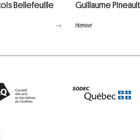
ois Bellefeuille
Guillaume Pineaul
Humour
⟶