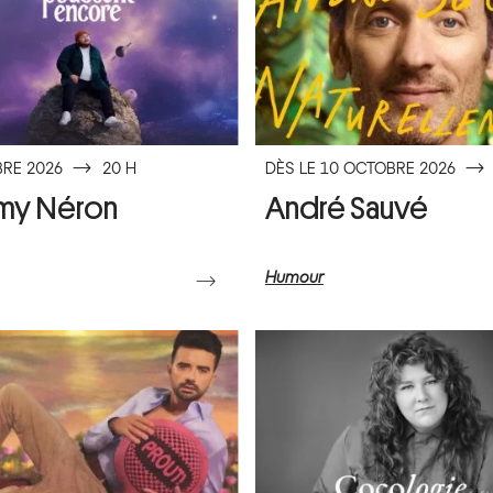
RE 2026
⟶
20 H
DÈS LE 10 OCTOBRE 2026
⟶
my Néron
André Sauvé
Humour
⟶