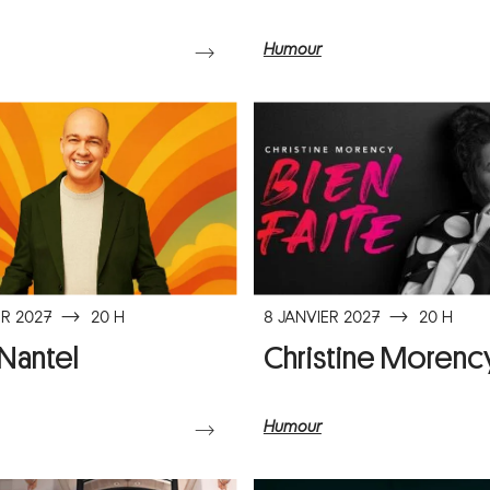
Humour
⟶
ER 2027
⟶
20 H
8 JANVIER 2027
⟶
20 H
Nantel
Christine Morenc
Humour
⟶