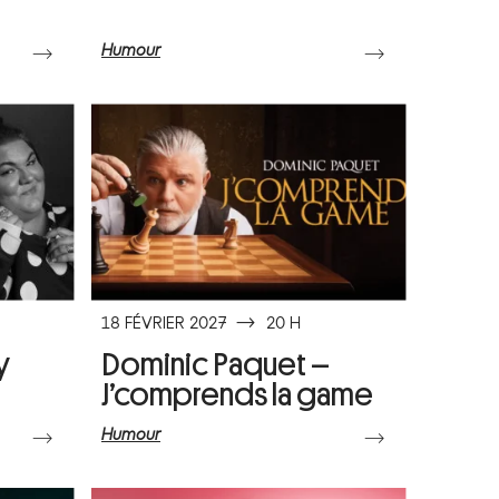
Humour
⟶
⟶
18 FÉVRIER 2027
⟶
20 H
y
Dominic Paquet –
J’comprends la game
Humour
⟶
⟶