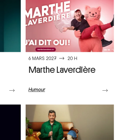
6 MARS 2027
⟶
20 H
Marthe Laverdière
Humour
⟶
⟶