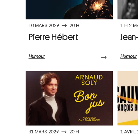
10 MARS 2027
⟶
20 H
11-12 M
Pierre Hébert
Jean
Humour
Humour
⟶
31 MARS 2027
⟶
20 H
1 AVRIL