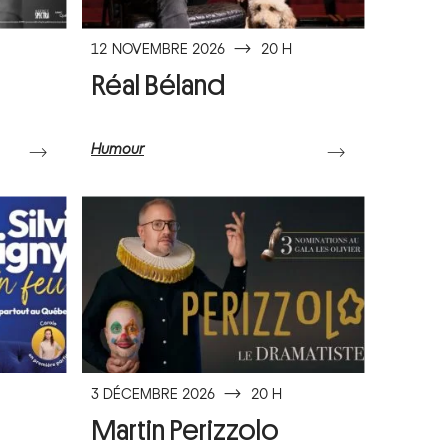
12 NOVEMBRE 2026
⟶
20 H
Réal Béland
Humour
⟶
⟶
3 DÉCEMBRE 2026
⟶
20 H
Martin Perizzolo