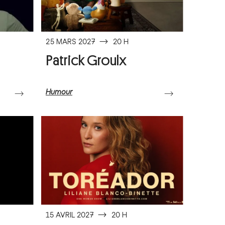
25 MARS 2027
⟶
20 H
Patrick Groulx
Humour
⟶
⟶
15 AVRIL 2027
⟶
20 H