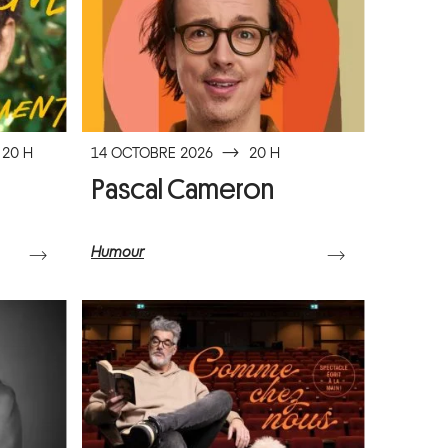
20 H
14 OCTOBRE 2026
⟶
20 H
Pascal Cameron
Humour
⟶
⟶