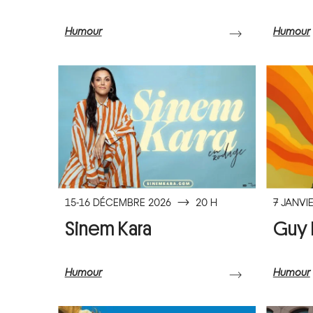
Humour
Humour
⟶
15-16 DÉCEMBRE 2026
⟶
20 H
7 JANVI
Sinem Kara
Guy 
Humour
Humour
⟶