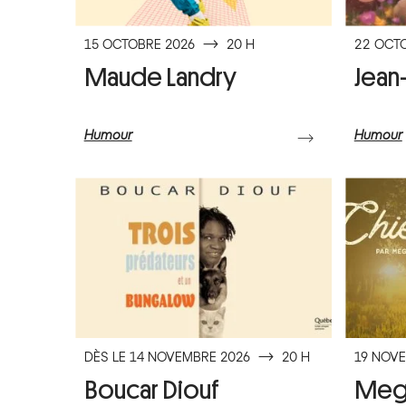
15 OCTOBRE 2026
⟶
20 H
22 OCT
Maude Landry
Jean
Humour
Humour
⟶
DÈS LE 14 NOVEMBRE 2026
⟶
20 H
19 NOV
Boucar Diouf
Mega