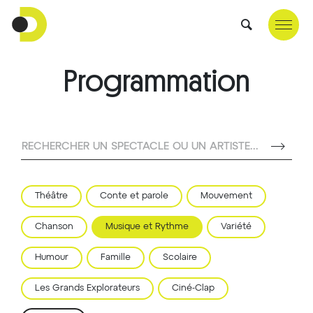
Programmation
RECHERCHER UN SPECTACLE OU UN ARTISTE...
Théâtre
Conte et parole
Mouvement
Chanson
Musique et Rythme
Variété
Humour
Famille
Scolaire
Les Grands Explorateurs
Ciné-Clap