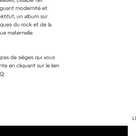
ises, Elisapie fait
juguant modernité et
uktitut
, un album sur
siques du rock et de la
ue maternelle.
pas de sièges qui vous
nte en cliquant sur le lien
wG
L