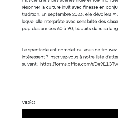
musicien.ne.s des scènes indie et folk montréala
résonner la culture inuit avec finesse en con
tradition. En septembre 2023, elle dévoilera
In
lequel elle interprète avec sensibilité des clas
pop des années 60 à 90, traduits dans sa lang
Le spectacle est complet ou vous ne trouvez 
intéressent ? Inscrivez-vous à notre liste d’atte
suivant;
https://forms.office.com/r/De9i11GT
VIDÉO