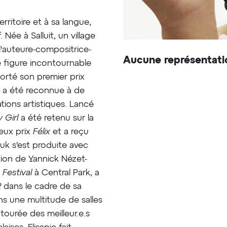
rritoire et à sa langue,
 Née à Salluit, un village
l'auteure-compositrice-
Aucune représentati
ne figure incontournable
orté son premier prix
e a été reconnue à de
tions artistiques. Lancé
 Girl
a été retenu sur la
reux prix
Félix
et a reçu
Inuk s'est produite avec
tation de Yannick Nézet-
Festival
à Central Park, a
R
dans le cadre de sa
ans une multitude de salles
tourée des meilleur.e.s