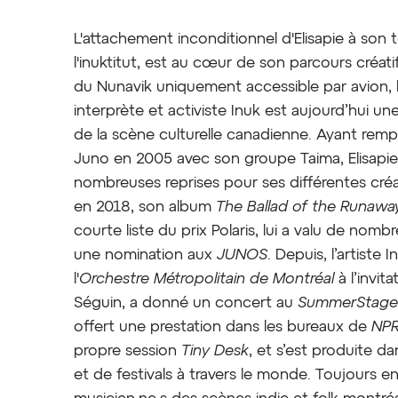
L'attachement inconditionnel d'Elisapie à son te
l'inuktitut, est au cœur de son parcours créatif.
du Nunavik uniquement accessible par avion, 
interprète et activiste Inuk est aujourd’hui u
de la scène culturelle canadienne. Ayant remp
Juno en 2005 avec son groupe Taima, Elisapi
nombreuses reprises pour ses différentes créa
en 2018, son album
The Ballad of the Runaway
courte liste du prix Polaris, lui a valu de nomb
une nomination aux
JUNOS
. Depuis, l’artiste 
l'
Orchestre Métropolitain de Montréal
à l’invi
Séguin, a donné un concert au
SummerStage 
offert une prestation dans les bureaux de
NP
propre session
Tiny Desk
, et s’est produite d
et de festivals à travers le monde. Toujours en