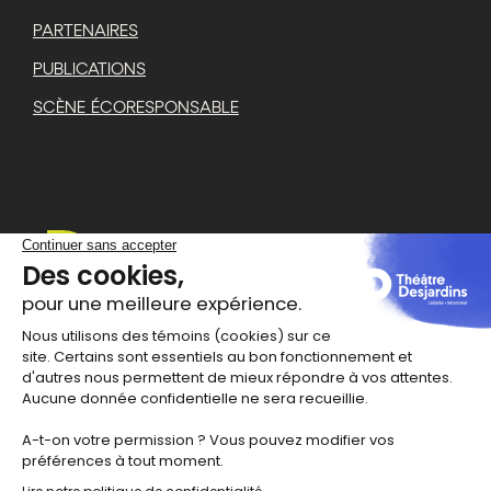
PARTENAIRES
PUBLICATIONS
SCÈNE ÉCORESPONSABLE
1111 rue Lapierre
Montréal
,
H8N 2J4
514 367-6373
info@theatredesjardins.com