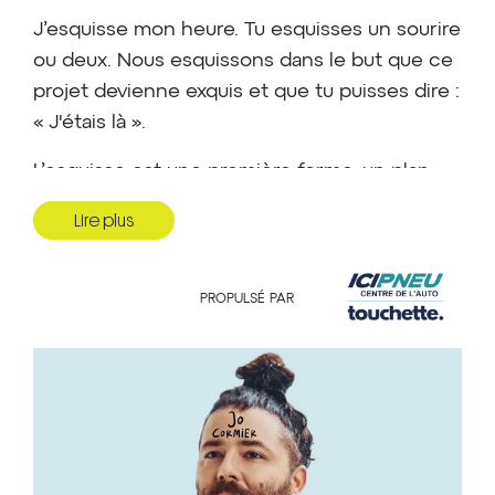
J’esquisse mon heure. Tu esquisses un sourire
ou deux. Nous esquissons dans le but que ce
projet devienne exquis et que tu puisses dire :
« J'étais là ».
L’esquisse est une première forme, un plan,
une pensée, une idée, un nuage. En dessin,
Lire plus
on peut parler d’un croquis. En littérature, de
notes essentielles guidant l’auteur vers son
œuvre.
PROPULSÉ PAR
Dans toutes les formes d’art, l’esquisse est un
secret bien gardé, rarement affichée, plutôt
cachée comme un puits d'eau potable dans
lequel l’artiste s’abreuve lors de ses
sécheresses mentales. En humour, l’art du