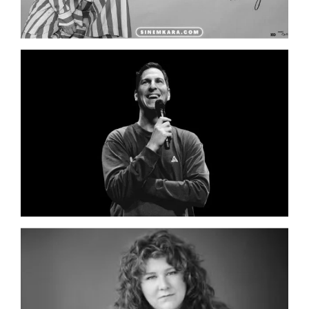
demeure : le rire.
Le spectacle est complet ou vous ne trouvez
pas de sièges qui vous intéressent? Inscrivez-
vous à notre liste d’attente en cliquant sur le
lien suivant:
https://forms.office.com/r/LFbtsbxTxy