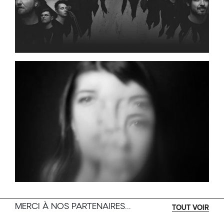
pas de sièges qui vous intéressent? Inscrivez-
vous à notre liste d’attente en cliquant sur le
lien suivant:
https://forms.office.com/r/LFbtsbxTxy
MERCI À NOS PARTENAIRES...
TOUT VOIR