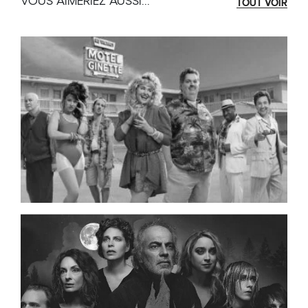
VOUS AIMERIEZ AUSSI...
TOUT VOIR
D'après le film de Guy Laurent et Philippe
de Chauveron !
Mise en scène : Michel-Maxime Legault
Adaptation : Emmanuel Reichenbach !
Interprétation : Rémy Girard, Widemir
Normil, Marie-Ginette Guay, Ariel Ifergan,
Monika Pilon, Maxime Mompérousse,
Isabeau Blanche, Sébastien Tessier, Mehdi
Boumalki, Nicolas Michon, Marie-Eve
Soulard-La Ferrière et Marie-Ève Trudel.
Durée approximative : 120 minutes avec
entracte
Le spectacle est complet ou vous ne trouvez