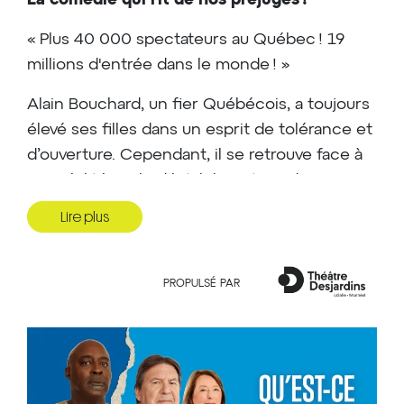
La comédie qui rit de nos préjugés !
« Plus 40 000 spectateurs au Québec ! 19
millions d'entrée dans le monde ! »
Alain Bouchard, un fier Québécois, a toujours
élevé ses filles dans un esprit de tolérance et
d’ouverture. Cependant, il se retrouve face à
une réalité qui le déstabilise : trois de ses
quatre filles sont en couple avec des
Lire plus
hommes d’origines différentes. Chaque
célébration familiale devient un véritable défi,
rempli de malentendus et de tensions qui
PROPULSÉ PAR
mettent à l’épreuve l’harmonie familiale. Pour
restaurer la paix et la joie dans leur foyer,
Marie, la femme d’Alain, propose une grande
réunion de Noël. Alain y voit une dernière