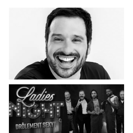
pas de sièges qui vous intéressent? Inscrivez-
vous à notre liste d’attente en cliquant sur le
lien suivant:
https://forms.office.com/r/LFbtsbxTxy