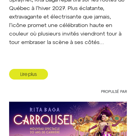
Spraynet, Rita Baga repartira sur les routes du
Québec à l’hiver 2027. Plus éclatante,
extravagante et électrisante que jamais,
l’icône promet une célébration haute en
couleur où plusieurs invités viendront tour à
tour embraser la scène à ses côtés…
Avec ce tout nouveau spectacle, Rita Baga
Lire plus
ouvre les portes d’un univers forain
complètement déjanté,
où se
côtoieront
PROPULSÉ PAR
humour, performances musicales, drag,
personnifications et artistes invités pour
créer une fête
grandiose! Chaque numéro
devient une attraction en soi, entre cabaret
éclaté et cirque glamour. Comme dans un