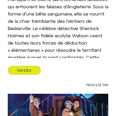
qui entourent les falaises d’Angleterre. Sous la
forme d’une bête sanguinaire, elle se nourrit
de la chair tremblante des héritiers de
Baskerville. Le célèbre détective Sherlock
Holmes et son fidèle acolyte Watson usent
de toutes leurs forces de déduction
« élémentaires » pour résoudre le terrifiant
mystère auquel ils sont confrontés. Cette
adaptation ludique et joyeusement
Lire plus
étourdissante de
Sherlock Holmes et le chien
des Baskerville
est jouée depuis 2012 avec un
PROPULSÉ PAR
immense succès au Royaume-Uni par
Peepolykus, ses créateurs. Le Théâtre
Advienne que pourra s’approprie ce
spectacle qui repose sur la prouesse des trois
interprètes pour jouer quinze personnages.