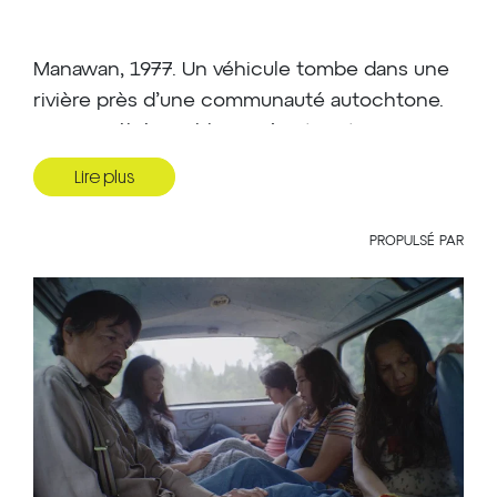
Manawan, 1977. Un véhicule tombe dans une
rivière près d’une communauté autochtone.
Deux Québécois blancs s’en tirent, mais cinq
Atikamekw perdent la vie. Si la police conclut
Lire plus
à un accident, pour les familles des victimes,
des questions demeurent sans réponse.
PROPULSÉ PAR
« Œuvre indispensable, le film évolue autant
sur le terrain de la prise de position politique
que sur celui du drame social intimiste. »
(Charles-Henri Ramond, Ciné-Bulles)