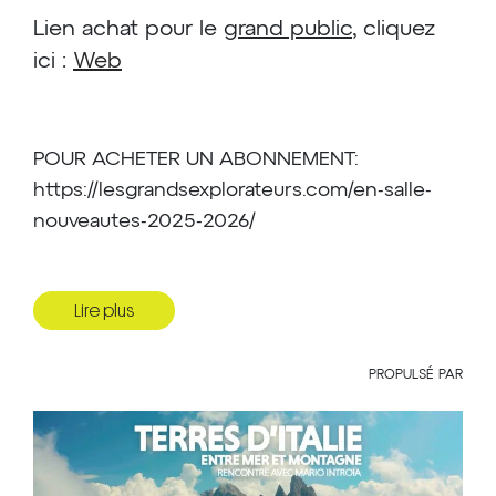
Lien achat pour le
grand public
, cliquez
ici :
Web
POUR ACHETER UN ABONNEMENT:
https://lesgrandsexplorateurs.com/en-salle-
nouveautes-2025-2026/
Lire plus
Terres d'Italie, entre mer et montagne
Avec Mario Introia
PROPULSÉ PAR
Mario Introia est de retour et nous dévoile le
troisième volet consacré à son Italie natale.
Originaire de ce pays, il saura assurément