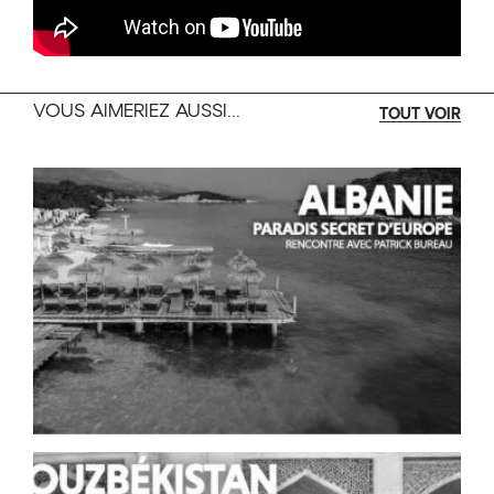
hauteur d’homme, de roche et de lumière, où
passé et présent s’unissent dans un même
chant : celui de la beauté, du travail et de la
mémoire.
VOUS AIMERIEZ AUSSI...
TOUT VOIR
Cette ciné-conférence vous emmène en
voyage au cœur de l’Italie profonde, où
l’histoire, la nature et les savoir-faire tissent un
récit vivant de beauté, de foi et de simplicité.