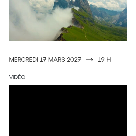
vous faire voyager au fil de l’eau et des
montagnes à travers son œil d’explorateur.
Découvrez le charme des Pouilles, région
baignée par deux mers qui possède une riche
histoire. Rendez-vous ensuite en Ombrie,
petit cœur secret de l’Italie, où la nature
s’impose comme une présence vivante et
MERCREDI 17 MARS 2027
⟶
19 H
silencieuse. Enfin, explorez les Dolomites
vertigineuses, ces montagnes de lumière qui
VIDÉO
vous laisseront sans voix. Admirez ses lacs,
torrents, forêts et villages suspendus qui
témoignent d’un monde rude et fragile.
Mario Introia propose un itinéraire
contemplatif, redonnant sa voix à une Italie
intérieure et sensible. Redécouvrez ce pays à