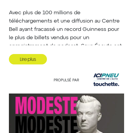
Avec plus de 100 millions de
téléchargements et une diffusion au Centre
Bell ayant fracassé un record Guinness pour
le plus de billets vendus pour un
enregistrement de podcast,
Sous Écoute
est
non seulement le podcast d’humour
Lire plus
francophone le plus populaire au monde, mais
aussi un phénomène culturel.
PROPULSÉ PAR
Noir
, son dernier one-man-show, a été
encensé par la critique et lui a permis de
gagner tous les trophées possibles pour un
spectacle d’humour au Gala Les Olivier.