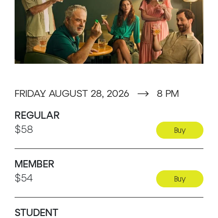
relancer le dé et obtenir enfin le fameux six ?
À sa grande surprise, le résultat tant attendu
finit par arriver... mais rien ne se déroule
comme prévu. Ses multiples tentatives
l’entraînent dans des réalités alternatives où
tout dérape ! S’enchaînent alors des
retournements de situation inattendus,
FRIDAY AUGUST 28, 2026
⟶
8 PM
loufoques et absurdes.
REGULAR
$58
Buy
Mon jour de chance propose, avec humour et
intelligence, une réflexion sur le destin, les
MEMBER
hasards de la vie et la possibilité de tout
$54
Buy
recommencer.
STUDENT