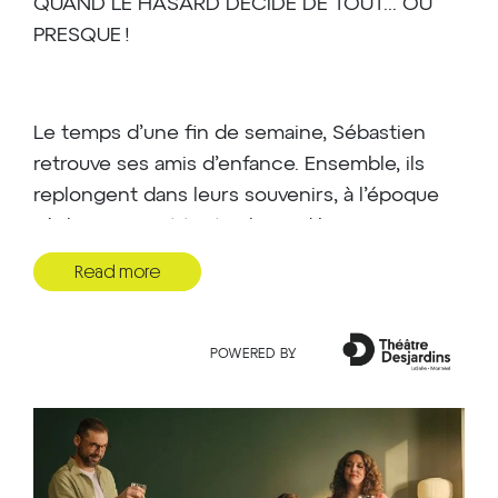
QUAND LE HASARD DÉCIDE DE TOUT... OU
PRESQUE !
Le temps d’une fin de semaine, Sébastien
retrouve ses amis d’enfance. Ensemble, ils
replongent dans leurs souvenirs, à l’époque
où ils prenaient toutes leurs décisions en
lançant un dé. Une méthode ludique,
Read more
anodine… ou lourde de conséquences !
POWERED BY
Sébastien, lui, n’a jamais oublié ce fameux soir
où il a lancé un quatre. Il en est persuadé : un
six aurait tout changé et sa vie aurait été
meilleure. Et si, des années plus tard, il pouvait