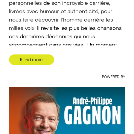
personnelles
de son
incroyable
carrière,
livrées avec humour et authenticité, pour
nous faire découvrir l’homme derrière les
milles voix. Il
revisite les plus belles chansons
des dernières décennies qui nous
accompagnent dans nos vies.
Un moment
unique, haut en rire, en émotion et en
Read more
musique !
POWERED BY
Le spectacle est complet ou vous ne trouvez
pas de sièges qui vous intéressent? Inscrivez-
vous à notre liste d’attente en cliquant sur le
lien suivant:
https://forms.office.com/r/LFbtsbxTxy