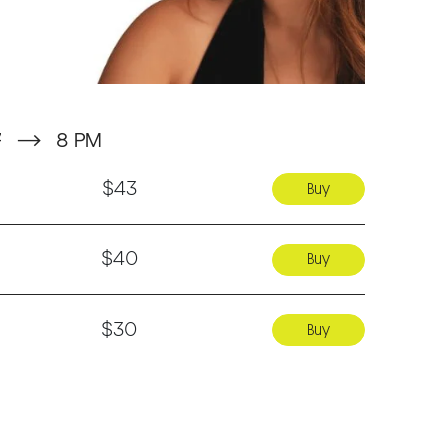
7
⟶
8 PM
$43
Buy
$40
Buy
$30
Buy