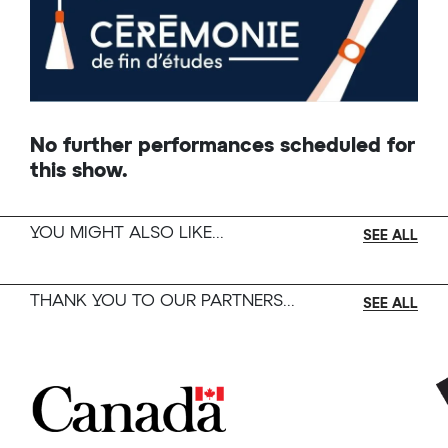
supplémentaires aux 2 par étudiant, ce sera
premier arrivé, premier servi jusqu’à
épuisement des places.
No further performances scheduled for
this show.
YOU MIGHT ALSO LIKE...
SEE ALL
THANK YOU TO OUR PARTNERS...
SEE ALL