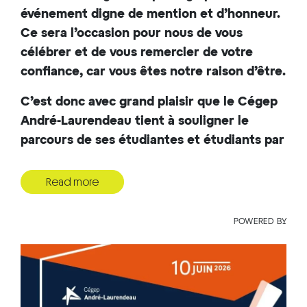
événement digne de mention et d’honneur.
Ce sera l’occasion pour nous de vous
célébrer et de vous remercier de votre
confiance, car vous êtes notre raison d’être.
C’est donc avec grand plaisir que le Cégep
André-Laurendeau tient à souligner le
parcours de ses étudiantes et étudiants par
une Cérémonie de fin d’études, le 10 juin
2026.
Read more
Chaque étudiant peut se procurer 2 places
POWERED BY
pour ses invités (proches, famille et amis)
d’ici au 15 mai. D’autres billets seront mis
en vente par la suite et vous pourrez vous
en procurer autant que vous le souhaitez à
partir du 16 mai. Pour les billets