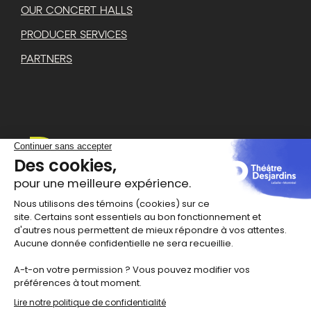
OUR CONCERT HALLS
PRODUCER SERVICES
PARTNERS
1111 rue Lapierre
Montréal
,
H8N 2J4
514 367-6373
info@theatredesjardins.com