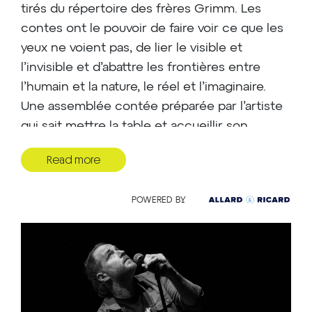
tirés du répertoire des frères Grimm. Les
contes ont le pouvoir de faire voir ce que les
yeux ne voient pas, de lier le visible et
l’invisible et d’abattre les frontières entre
l’humain et la nature, le réel et l’imaginaire.
Une assemblée contée préparée par l’artiste
qui sait mettre la table et accueillir son
monde. Un retour à la source de la pratique du
Read more
conteur dans une mise en scène épurée et
poétique avec une chaise, un verre d’eau, une
POWERED BY
bonne histoire et quelques autres.
Tout public. À partir de 10 ans.