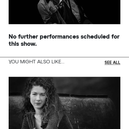
Durée: 75 minutes
En partenariat avec
le Festival interculturel
No further performances scheduled for
du conte de Montréal.
this show.
YOU MIGHT ALSO LIKE...
SEE ALL
Le spectacle est complet ou vous ne trouvez
pas de sièges qui vous intéressent? Inscrivez-
vous à notre liste d’attente en cliquant sur le
lien suivant:
https://forms.office.com/r/LFbtsbxTxy