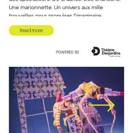
Une marionnette. Un univers aux mille
trouvailles pour propulser l’imaginaire
intarissable des enfants. Inspiré d’un profond
Read more
attachement pour le spectacle musical, le
regretté Pierre-Paul Savoie a puisé dans le
répertoire de la chanson québécoise pour
POWERED BY
mettre au point cette nouvelle création
multidisciplinaire. Les œuvres de Gilles
Vigneault, de Claude Léveillée et de Félix
Leclerc s’arriment à celles d’Alexandre
Désilets, d’Alexis Dumais et de Lise
Vaillancourt pour fixer le canevas d’une
chorégraphie qui oscille entre fougue et
poésie, entre douceur et tonicité.
POUR RÉSERVER POUR VOTRE GROUPE,