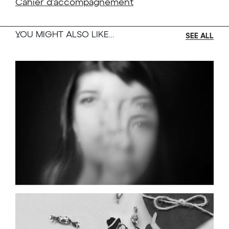
Cahier d’accompagnement
Scénographie et marionnette : Richard Morin
Lumières : Stéphane Ménigot
YOU MIGHT ALSO LIKE...
SEE ALL
Costumes : Fany Mc Crae
Direction artistique PPS Danse : David Rancourt