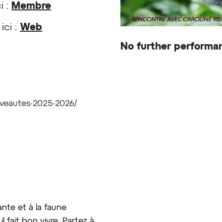
i :
Membre
 ici :
Web
No further performan
ouveautes-2025-2026/
ante et à la faune
l fait bon vivre. Partez à