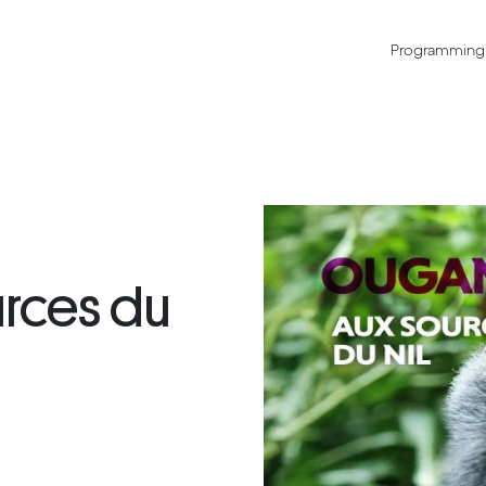
Programming
rces du