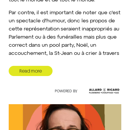
tout le monde et de tout le monde.
Par contre, il est important de noter que c'est
un spectacle d'humour, donc les propos de
cette représentation seraient inappropriés au
Parlement ou à des funérailles mais plus que
correct dans un pool party, Noël, un
accouchement, la St-Jean ou à crier à travers
la fenêtre de ton char quand tu es pogné
dans le trafic.
Read more
De plus,
un spectacle.
a comme objectif
premier de faire rire. Fack, va pas me citer
POWERED BY
comme preuve quand tu t'obstines avec du
monde «Pascal Cameron a dit ça l'autre jour ».
J'ai aucun diplôme sauf celui du meilleur
livreur de journaux de la Montérégie 1999.